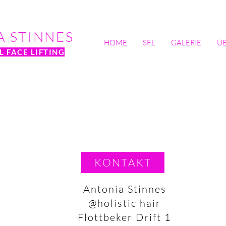
A STINNES
HOME
SFL
GALERIE
ÜB
 FACE LIFTING
KONTAKT
Antonia Stinnes
@holistic hair
Flottbeker Drift 1